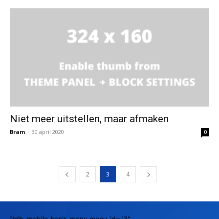
Niet meer uitstellen, maar afmaken
Bram
-
30 april 2020
0
2
3
4
[tdb_mobile_horiz_menu menu_id="3"