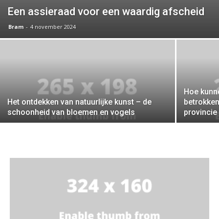
Een assieraad voor een waardig afscheid
Bram
-
4 november 2024
Hoe kunne
Het ontdekken van natuurlijke kunst – de
betrokken
schoonheid van bloemen en vogels
provincie