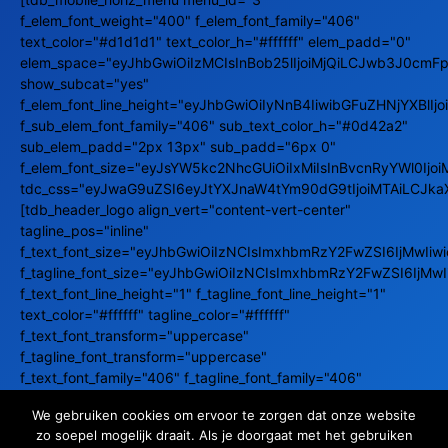
f_elem_font_weight="400" f_elem_font_family="406"
text_color="#d1d1d1" text_color_h="#ffffff" elem_padd="0"
elem_space="eyJhbGwiOiIzMCIsInBob25lIjoiMjQiLCJwb3J0cmFpd
show_subcat="yes"
f_elem_font_line_height="eyJhbGwiOiIyNnB4IiwibGFuZHNjYXBlIj
f_sub_elem_font_family="406" sub_text_color_h="#0d42a2"
sub_elem_padd="2px 13px" sub_padd="6px 0"
f_elem_font_size="eyJsYW5kc2NhcGUiOiIxMiIsInBvcnRyYWl0Ijoi
tdc_css="eyJwaG9uZSI6eyJtYXJnaW4tYm90dG9tIjoiMTAiLCJka
[tdb_header_logo align_vert="content-vert-center"
tagline_pos="inline"
f_text_font_size="eyJhbGwiOiIzNCIsImxhbmRzY2FwZSI6IjMwIi
f_tagline_font_size="eyJhbGwiOiIzNCIsImxhbmRzY2FwZSI6IjM
f_text_font_line_height="1" f_tagline_font_line_height="1"
text_color="#ffffff" tagline_color="#ffffff"
f_text_font_transform="uppercase"
f_tagline_font_transform="uppercase"
f_text_font_family="406" f_tagline_font_family="406"
f_text_font_weight="800" f_tagline_font_weight="400"
We gebruiken cookies om ervoor te zorgen dat onze website
align_horiz="content-horiz-right"
zo soepel mogelijk draait. Als je doorgaat met het gebruiken
tdc_css="eyJhbGwiOnsibWFyZ2luLWJvdHRvbSI6IjYiLCJkaXNw