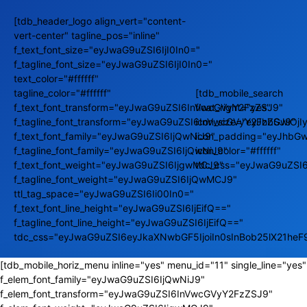
[tdb_header_logo align_vert="content-
vert-center" tagline_pos="inline"
f_text_font_size="eyJwaG9uZSI6IjI0In0="
f_tagline_font_size="eyJwaG9uZSI6IjI0In0="
text_color="#ffffff"
tagline_color="#ffffff"
[tdb_mobile_search
f_text_font_transform="eyJwaG9uZSI6InVwcGVyY2FzZSJ9"
float_right="yes"
f_tagline_font_transform="eyJwaG9uZSI6InVwcGVyY2FzZSJ9"
icon_size="eyJhbGwiOj
f_text_font_family="eyJwaG9uZSI6IjQwNiJ9"
icon_padding="eyJhbGw
f_tagline_font_family="eyJwaG9uZSI6IjQwNiJ9"
icon_color="#ffffff"
f_text_font_weight="eyJwaG9uZSI6IjgwMCJ9"
tdc_css="eyJwaG9uZSI
f_tagline_font_weight="eyJwaG9uZSI6IjQwMCJ9"
ttl_tag_space="eyJwaG9uZSI6Ii00In0="
f_text_font_line_height="eyJwaG9uZSI6IjEifQ=="
f_tagline_font_line_height="eyJwaG9uZSI6IjEifQ=="
tdc_css="eyJwaG9uZSI6eyJkaXNwbGF5IjoiIn0sInBob25lX21he
[tdb_mobile_horiz_menu inline="yes" menu_id="11" single_line="yes"
f_elem_font_family="eyJwaG9uZSI6IjQwNiJ9"
f_elem_font_transform="eyJwaG9uZSI6InVwcGVyY2FzZSJ9"