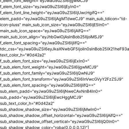
f_elem_font_weight="eyJwaG9uZSI6IjgwMCJ9"
f_elem_font_size="eyJwaG9uZSI6IjEyIn0="
f_elem_font_line_height="eyJwaG9uZSI6IjUwcHgifQ=="
elem_padd="eyJwaG9uZSI6IjAgMTdweCJ9" main_sub_tdicon="td-
icon-pluss" main_sub_icon_size="eyJwaG9uZSI6IjE5In0="
main_sub_icon_space="eyJwaG9uZSI6IjAifQ=="
main_sub_icon_align="eyJhbGwiOjAsInBob25lIjoiMSJ9"
f_elem_font_spacing="eyJwaG9uZSI6IjIifQ=="
tdc_css="eyJwaG9uZSI6eyJkaXNwbGF5IjoiIn0sInBob25lX21heF9
text_color_h="#0d42a2"
f_sub_elem_font_size="eyJwaG9uZSI6IjExIn0="
f_sub_elem_font_weight="eyJwaG9uZSI6IjgwMCJ9"
f_sub_elem_font_family="eyJwaG9uZSI6IjQwNiJ9"
f_sub_elem_font_transform="eyJwaG9uZSI6InVwcGVyY2FzZSJ9"
f_sub_elem_font_spacing="eyJwaG9uZSI6IjIifQ=="
sub_elem_padd="eyJwaG9uZSI6IjNweCAxNnB4In0="
sub_padd="eyJwaG9uZSI6IjEwcHggMCJ9"
sub_text_color_h="#0d42a2"
sub_shadow_shadow_size="eyJwaG9uZSI6IjMwIn0="
sub_shadow_shadow_offset_horizontal="eyJwaG9uZSI6IjAifQ=="
sub_shadow_shadow_offset_vertical="eyJwaG9uZSI6IjQ0In0="
sub_shadow_shadow_color="rgba(0,0,0,0.12)"]