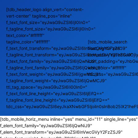
[tdb_header_logo align_vert="content-
vert-center" tagline_pos="inline"
f_text_font_size="eyJwaG9uZSI6IjI0In0="
f_tagline_font_size="eyJwaG9uZSI6IjI0In0="
text_color="#ffffff"
tagline_color="#ffffff"
[tdb_mobile_search
f_text_font_transform="eyJwaG9uZSI6InVwcGVyY2FzZSJ9"
float_right="yes"
f_tagline_font_transform="eyJwaG9uZSI6InVwcGVyY2FzZSJ9"
icon_size="eyJhbGwiOj
f_text_font_family="eyJwaG9uZSI6IjQwNiJ9"
icon_padding="eyJhbGw
f_tagline_font_family="eyJwaG9uZSI6IjQwNiJ9"
icon_color="#ffffff"
f_text_font_weight="eyJwaG9uZSI6IjgwMCJ9"
tdc_css="eyJwaG9uZSI
f_tagline_font_weight="eyJwaG9uZSI6IjQwMCJ9"
ttl_tag_space="eyJwaG9uZSI6Ii00In0="
f_text_font_line_height="eyJwaG9uZSI6IjEifQ=="
f_tagline_font_line_height="eyJwaG9uZSI6IjEifQ=="
tdc_css="eyJwaG9uZSI6eyJkaXNwbGF5IjoiIn0sInBob25lX21he
[tdb_mobile_horiz_menu inline="yes" menu_id="11" single_line="yes"
f_elem_font_family="eyJwaG9uZSI6IjQwNiJ9"
f_elem_font_transform="eyJwaG9uZSI6InVwcGVyY2FzZSJ9"