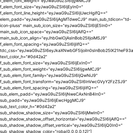
f_elem_font_weight="eyJwaG9uZSI6IjgwMCJ9"
f_elem_font_size="eyJwaG9uZSI6IjEyIn0="
f_elem_font_line_height="eyJwaG9uZSI6IjUwcHgifQ=="
elem_padd="eyJwaG9uZSI6IjAgMTdweCJ9" main_sub_tdicon="td-
icon-pluss" main_sub_icon_size="eyJwaG9uZSI6IjE5In0="
main_sub_icon_space="eyJwaG9uZSI6IjAifQ=="
main_sub_icon_align="eyJhbGwiOjAsInBob25lIjoiMSJ9"
f_elem_font_spacing="eyJwaG9uZSI6IjIifQ=="
tdc_css="eyJwaG9uZSI6eyJkaXNwbGF5IjoiIn0sInBob25lX21heF9
text_color_h="#0d42a2"
f_sub_elem_font_size="eyJwaG9uZSI6IjExIn0="
f_sub_elem_font_weight="eyJwaG9uZSI6IjgwMCJ9"
f_sub_elem_font_family="eyJwaG9uZSI6IjQwNiJ9"
f_sub_elem_font_transform="eyJwaG9uZSI6InVwcGVyY2FzZSJ9"
f_sub_elem_font_spacing="eyJwaG9uZSI6IjIifQ=="
sub_elem_padd="eyJwaG9uZSI6IjNweCAxNnB4In0="
sub_padd="eyJwaG9uZSI6IjEwcHggMCJ9"
sub_text_color_h="#0d42a2"
sub_shadow_shadow_size="eyJwaG9uZSI6IjMwIn0="
sub_shadow_shadow_offset_horizontal="eyJwaG9uZSI6IjAifQ=="
sub_shadow_shadow_offset_vertical="eyJwaG9uZSI6IjQ0In0="
sub_shadow_shadow_color="rgba(0,0,0,0.12)"]