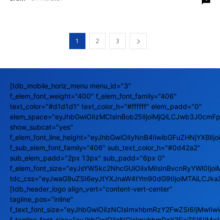
1
2
3
[tdb_mobile_horiz_menu menu_id="3"
f_elem_font_weight="400" f_elem_font_family="406"
text_color="#d1d1d1" text_color_h="#ffffff" elem_padd="0"
elem_space="eyJhbGwiOiIzMCIsInBob25lIjoiMjQiLCJwb3J0cmFpd
show_subcat="yes"
f_elem_font_line_height="eyJhbGwiOiIyNnB4IiwibGFuZHNjYXBlIj
f_sub_elem_font_family="406" sub_text_color_h="#0d42a2"
sub_elem_padd="2px 13px" sub_padd="6px 0"
f_elem_font_size="eyJsYW5kc2NhcGUiOiIxMiIsInBvcnRyYWl0Ijoi
tdc_css="eyJwaG9uZSI6eyJtYXJnaW4tYm90dG9tIjoiMTAiLCJka
[tdb_header_logo align_vert="content-vert-center"
tagline_pos="inline"
f_text_font_size="eyJhbGwiOiIzNCIsImxhbmRzY2FwZSI6IjMwIi
f_tagline_font_size="eyJhbGwiOiIzNCIsImxhbmRzY2FwZSI6IjM