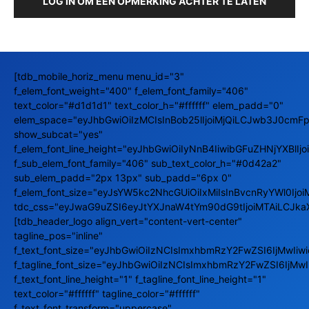
LOG IN OM EEN OPMERKING ACHTER TE LATEN
[tdb_mobile_horiz_menu menu_id="3"
f_elem_font_weight="400" f_elem_font_family="406"
text_color="#d1d1d1" text_color_h="#ffffff" elem_padd="0"
elem_space="eyJhbGwiOiIzMCIsInBob25lIjoiMjQiLCJwb3J0cmFpd
show_subcat="yes"
f_elem_font_line_height="eyJhbGwiOiIyNnB4IiwibGFuZHNjYXBlIj
f_sub_elem_font_family="406" sub_text_color_h="#0d42a2"
sub_elem_padd="2px 13px" sub_padd="6px 0"
f_elem_font_size="eyJsYW5kc2NhcGUiOiIxMiIsInBvcnRyYWl0Ijoi
tdc_css="eyJwaG9uZSI6eyJtYXJnaW4tYm90dG9tIjoiMTAiLCJka
[tdb_header_logo align_vert="content-vert-center"
tagline_pos="inline"
f_text_font_size="eyJhbGwiOiIzNCIsImxhbmRzY2FwZSI6IjMwIi
f_tagline_font_size="eyJhbGwiOiIzNCIsImxhbmRzY2FwZSI6IjM
f_text_font_line_height="1" f_tagline_font_line_height="1"
text_color="#ffffff" tagline_color="#ffffff"
f_text_font_transform="uppercase"