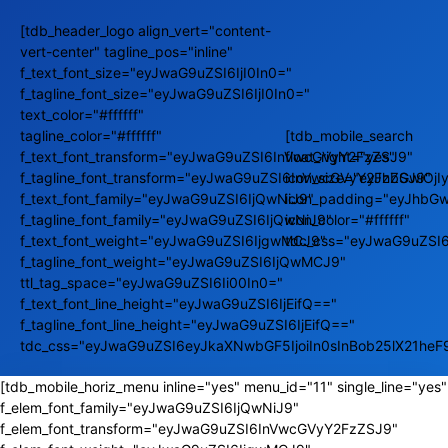
[tdb_header_logo align_vert="content-
vert-center" tagline_pos="inline"
f_text_font_size="eyJwaG9uZSI6IjI0In0="
f_tagline_font_size="eyJwaG9uZSI6IjI0In0="
text_color="#ffffff"
tagline_color="#ffffff"
[tdb_mobile_search
f_text_font_transform="eyJwaG9uZSI6InVwcGVyY2FzZSJ9"
float_right="yes"
f_tagline_font_transform="eyJwaG9uZSI6InVwcGVyY2FzZSJ9"
icon_size="eyJhbGwiOj
f_text_font_family="eyJwaG9uZSI6IjQwNiJ9"
icon_padding="eyJhbGw
f_tagline_font_family="eyJwaG9uZSI6IjQwNiJ9"
icon_color="#ffffff"
f_text_font_weight="eyJwaG9uZSI6IjgwMCJ9"
tdc_css="eyJwaG9uZSI
f_tagline_font_weight="eyJwaG9uZSI6IjQwMCJ9"
ttl_tag_space="eyJwaG9uZSI6Ii00In0="
f_text_font_line_height="eyJwaG9uZSI6IjEifQ=="
f_tagline_font_line_height="eyJwaG9uZSI6IjEifQ=="
tdc_css="eyJwaG9uZSI6eyJkaXNwbGF5IjoiIn0sInBob25lX21he
[tdb_mobile_horiz_menu inline="yes" menu_id="11" single_line="yes"
f_elem_font_family="eyJwaG9uZSI6IjQwNiJ9"
f_elem_font_transform="eyJwaG9uZSI6InVwcGVyY2FzZSJ9"