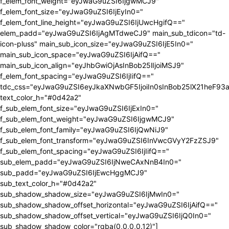
f_elem_font_weight="eyJwaG9uZSI6IjgwMCJ9"
f_elem_font_size="eyJwaG9uZSI6IjEyIn0="
f_elem_font_line_height="eyJwaG9uZSI6IjUwcHgifQ=="
elem_padd="eyJwaG9uZSI6IjAgMTdweCJ9" main_sub_tdicon="td-
icon-pluss" main_sub_icon_size="eyJwaG9uZSI6IjE5In0="
main_sub_icon_space="eyJwaG9uZSI6IjAifQ=="
main_sub_icon_align="eyJhbGwiOjAsInBob25lIjoiMSJ9"
f_elem_font_spacing="eyJwaG9uZSI6IjIifQ=="
tdc_css="eyJwaG9uZSI6eyJkaXNwbGF5IjoiIn0sInBob25lX21heF9
text_color_h="#0d42a2"
f_sub_elem_font_size="eyJwaG9uZSI6IjExIn0="
f_sub_elem_font_weight="eyJwaG9uZSI6IjgwMCJ9"
f_sub_elem_font_family="eyJwaG9uZSI6IjQwNiJ9"
f_sub_elem_font_transform="eyJwaG9uZSI6InVwcGVyY2FzZSJ9"
f_sub_elem_font_spacing="eyJwaG9uZSI6IjIifQ=="
sub_elem_padd="eyJwaG9uZSI6IjNweCAxNnB4In0="
sub_padd="eyJwaG9uZSI6IjEwcHggMCJ9"
sub_text_color_h="#0d42a2"
sub_shadow_shadow_size="eyJwaG9uZSI6IjMwIn0="
sub_shadow_shadow_offset_horizontal="eyJwaG9uZSI6IjAifQ=="
sub_shadow_shadow_offset_vertical="eyJwaG9uZSI6IjQ0In0="
sub_shadow_shadow_color="rgba(0,0,0,0.12)"]