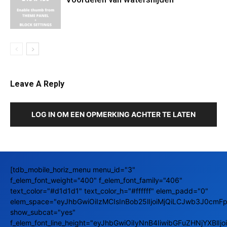
Leave A Reply
LOG IN OM EEN OPMERKING ACHTER TE LATEN
[tdb_mobile_horiz_menu menu_id="3"
f_elem_font_weight="400" f_elem_font_family="406"
text_color="#d1d1d1" text_color_h="#ffffff" elem_padd="0"
elem_space="eyJhbGwiOiIzMCIsInBob25lIjoiMjQiLCJwb3J0cmFpd
show_subcat="yes"
f_elem_font_line_height="eyJhbGwiOiIyNnB4IiwibGFuZHNjYXBlIj