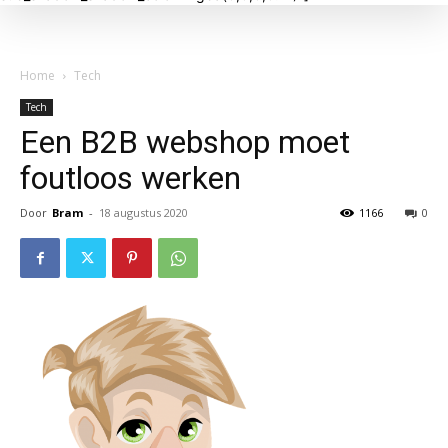
Home
Tech
Tech
Een B2B webshop moet
foutloos werken
Door
Bram
-
18 augustus 2020
1166
0