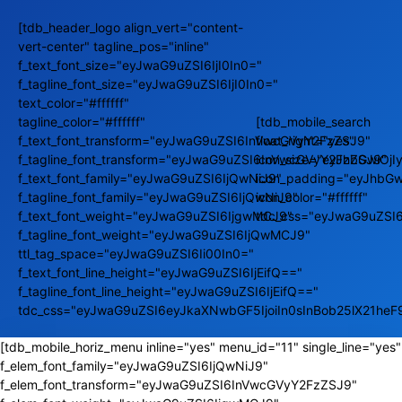
[tdb_header_logo align_vert="content-
vert-center" tagline_pos="inline"
f_text_font_size="eyJwaG9uZSI6IjI0In0="
f_tagline_font_size="eyJwaG9uZSI6IjI0In0="
text_color="#ffffff"
tagline_color="#ffffff"
[tdb_mobile_search
f_text_font_transform="eyJwaG9uZSI6InVwcGVyY2FzZSJ9"
float_right="yes"
f_tagline_font_transform="eyJwaG9uZSI6InVwcGVyY2FzZSJ9"
icon_size="eyJhbGwiOj
f_text_font_family="eyJwaG9uZSI6IjQwNiJ9"
icon_padding="eyJhbGw
f_tagline_font_family="eyJwaG9uZSI6IjQwNiJ9"
icon_color="#ffffff"
f_text_font_weight="eyJwaG9uZSI6IjgwMCJ9"
tdc_css="eyJwaG9uZSI
f_tagline_font_weight="eyJwaG9uZSI6IjQwMCJ9"
ttl_tag_space="eyJwaG9uZSI6Ii00In0="
f_text_font_line_height="eyJwaG9uZSI6IjEifQ=="
f_tagline_font_line_height="eyJwaG9uZSI6IjEifQ=="
tdc_css="eyJwaG9uZSI6eyJkaXNwbGF5IjoiIn0sInBob25lX21he
[tdb_mobile_horiz_menu inline="yes" menu_id="11" single_line="yes"
f_elem_font_family="eyJwaG9uZSI6IjQwNiJ9"
f_elem_font_transform="eyJwaG9uZSI6InVwcGVyY2FzZSJ9"