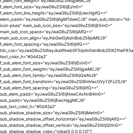
f_elem_font_weight="eyJwaG9uZSI6IjgwMCJ9"
f_elem_font_size="eyJwaG9uZSI6IjEyIn0="
f_elem_font_line_height="eyJwaG9uZSI6IjUwcHgifQ=="
elem_padd="eyJwaG9uZSI6IjAgMTdweCJ9" main_sub_tdicon="td-
icon-pluss" main_sub_icon_size="eyJwaG9uZSI6IjE5In0="
main_sub_icon_space="eyJwaG9uZSI6IjAifQ=="
main_sub_icon_align="eyJhbGwiOjAsInBob25lIjoiMSJ9"
f_elem_font_spacing="eyJwaG9uZSI6IjIifQ=="
tdc_css="eyJwaG9uZSI6eyJkaXNwbGF5IjoiIn0sInBob25lX21heF9
text_color_h="#0d42a2"
f_sub_elem_font_size="eyJwaG9uZSI6IjExIn0="
f_sub_elem_font_weight="eyJwaG9uZSI6IjgwMCJ9"
f_sub_elem_font_family="eyJwaG9uZSI6IjQwNiJ9"
f_sub_elem_font_transform="eyJwaG9uZSI6InVwcGVyY2FzZSJ9"
f_sub_elem_font_spacing="eyJwaG9uZSI6IjIifQ=="
sub_elem_padd="eyJwaG9uZSI6IjNweCAxNnB4In0="
sub_padd="eyJwaG9uZSI6IjEwcHggMCJ9"
sub_text_color_h="#0d42a2"
sub_shadow_shadow_size="eyJwaG9uZSI6IjMwIn0="
sub_shadow_shadow_offset_horizontal="eyJwaG9uZSI6IjAifQ=="
sub_shadow_shadow_offset_vertical="eyJwaG9uZSI6IjQ0In0="
sub_shadow_shadow_color="rgba(0,0,0,0.12)"]