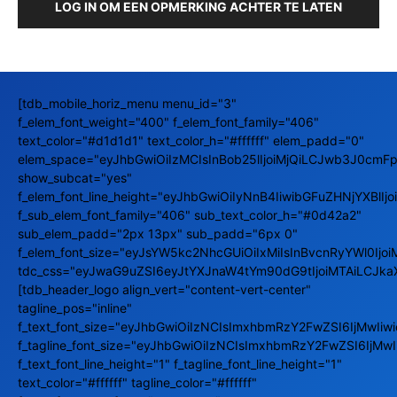
LOG IN OM EEN OPMERKING ACHTER TE LATEN
[tdb_mobile_horiz_menu menu_id="3"
f_elem_font_weight="400" f_elem_font_family="406"
text_color="#d1d1d1" text_color_h="#ffffff" elem_padd="0"
elem_space="eyJhbGwiOiIzMCIsInBob25lIjoiMjQiLCJwb3J0cmFpd
show_subcat="yes"
f_elem_font_line_height="eyJhbGwiOiIyNnB4IiwibGFuZHNjYXBlIj
f_sub_elem_font_family="406" sub_text_color_h="#0d42a2"
sub_elem_padd="2px 13px" sub_padd="6px 0"
f_elem_font_size="eyJsYW5kc2NhcGUiOiIxMiIsInBvcnRyYWl0Ijoi
tdc_css="eyJwaG9uZSI6eyJtYXJnaW4tYm90dG9tIjoiMTAiLCJka
[tdb_header_logo align_vert="content-vert-center"
tagline_pos="inline"
f_text_font_size="eyJhbGwiOiIzNCIsImxhbmRzY2FwZSI6IjMwIi
f_tagline_font_size="eyJhbGwiOiIzNCIsImxhbmRzY2FwZSI6IjM
f_text_font_line_height="1" f_tagline_font_line_height="1"
text_color="#ffffff" tagline_color="#ffffff"