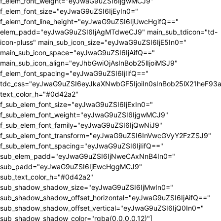
f_elem_font_weight="eyJwaG9uZSI6IjgwMCJ9"
f_elem_font_size="eyJwaG9uZSI6IjEyIn0="
f_elem_font_line_height="eyJwaG9uZSI6IjUwcHgifQ=="
elem_padd="eyJwaG9uZSI6IjAgMTdweCJ9" main_sub_tdicon="td-
icon-pluss" main_sub_icon_size="eyJwaG9uZSI6IjE5In0="
main_sub_icon_space="eyJwaG9uZSI6IjAifQ=="
main_sub_icon_align="eyJhbGwiOjAsInBob25lIjoiMSJ9"
f_elem_font_spacing="eyJwaG9uZSI6IjIifQ=="
tdc_css="eyJwaG9uZSI6eyJkaXNwbGF5IjoiIn0sInBob25lX21heF9
text_color_h="#0d42a2"
f_sub_elem_font_size="eyJwaG9uZSI6IjExIn0="
f_sub_elem_font_weight="eyJwaG9uZSI6IjgwMCJ9"
f_sub_elem_font_family="eyJwaG9uZSI6IjQwNiJ9"
f_sub_elem_font_transform="eyJwaG9uZSI6InVwcGVyY2FzZSJ9"
f_sub_elem_font_spacing="eyJwaG9uZSI6IjIifQ=="
sub_elem_padd="eyJwaG9uZSI6IjNweCAxNnB4In0="
sub_padd="eyJwaG9uZSI6IjEwcHggMCJ9"
sub_text_color_h="#0d42a2"
sub_shadow_shadow_size="eyJwaG9uZSI6IjMwIn0="
sub_shadow_shadow_offset_horizontal="eyJwaG9uZSI6IjAifQ=="
sub_shadow_shadow_offset_vertical="eyJwaG9uZSI6IjQ0In0="
sub_shadow_shadow_color="rgba(0,0,0,0.12)"]