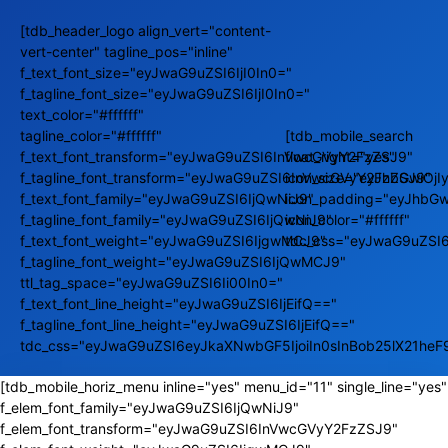
[tdb_header_logo align_vert="content-
vert-center" tagline_pos="inline"
f_text_font_size="eyJwaG9uZSI6IjI0In0="
f_tagline_font_size="eyJwaG9uZSI6IjI0In0="
text_color="#ffffff"
tagline_color="#ffffff"
[tdb_mobile_search
f_text_font_transform="eyJwaG9uZSI6InVwcGVyY2FzZSJ9"
float_right="yes"
f_tagline_font_transform="eyJwaG9uZSI6InVwcGVyY2FzZSJ9"
icon_size="eyJhbGwiOj
f_text_font_family="eyJwaG9uZSI6IjQwNiJ9"
icon_padding="eyJhbGw
f_tagline_font_family="eyJwaG9uZSI6IjQwNiJ9"
icon_color="#ffffff"
f_text_font_weight="eyJwaG9uZSI6IjgwMCJ9"
tdc_css="eyJwaG9uZSI
f_tagline_font_weight="eyJwaG9uZSI6IjQwMCJ9"
ttl_tag_space="eyJwaG9uZSI6Ii00In0="
f_text_font_line_height="eyJwaG9uZSI6IjEifQ=="
f_tagline_font_line_height="eyJwaG9uZSI6IjEifQ=="
tdc_css="eyJwaG9uZSI6eyJkaXNwbGF5IjoiIn0sInBob25lX21he
[tdb_mobile_horiz_menu inline="yes" menu_id="11" single_line="yes"
f_elem_font_family="eyJwaG9uZSI6IjQwNiJ9"
f_elem_font_transform="eyJwaG9uZSI6InVwcGVyY2FzZSJ9"