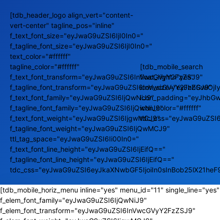
[tdb_header_logo align_vert="content-
vert-center" tagline_pos="inline"
f_text_font_size="eyJwaG9uZSI6IjI0In0="
f_tagline_font_size="eyJwaG9uZSI6IjI0In0="
text_color="#ffffff"
tagline_color="#ffffff"
[tdb_mobile_search
f_text_font_transform="eyJwaG9uZSI6InVwcGVyY2FzZSJ9"
float_right="yes"
f_tagline_font_transform="eyJwaG9uZSI6InVwcGVyY2FzZSJ9"
icon_size="eyJhbGwiOj
f_text_font_family="eyJwaG9uZSI6IjQwNiJ9"
icon_padding="eyJhbGw
f_tagline_font_family="eyJwaG9uZSI6IjQwNiJ9"
icon_color="#ffffff"
f_text_font_weight="eyJwaG9uZSI6IjgwMCJ9"
tdc_css="eyJwaG9uZSI
f_tagline_font_weight="eyJwaG9uZSI6IjQwMCJ9"
ttl_tag_space="eyJwaG9uZSI6Ii00In0="
f_text_font_line_height="eyJwaG9uZSI6IjEifQ=="
f_tagline_font_line_height="eyJwaG9uZSI6IjEifQ=="
tdc_css="eyJwaG9uZSI6eyJkaXNwbGF5IjoiIn0sInBob25lX21he
[tdb_mobile_horiz_menu inline="yes" menu_id="11" single_line="yes"
f_elem_font_family="eyJwaG9uZSI6IjQwNiJ9"
f_elem_font_transform="eyJwaG9uZSI6InVwcGVyY2FzZSJ9"