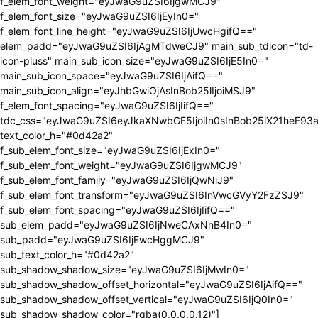
f_elem_font_weight="eyJwaG9uZSI6IjgwMCJ9"
f_elem_font_size="eyJwaG9uZSI6IjEyIn0="
f_elem_font_line_height="eyJwaG9uZSI6IjUwcHgifQ=="
elem_padd="eyJwaG9uZSI6IjAgMTdweCJ9" main_sub_tdicon="td-
icon-pluss" main_sub_icon_size="eyJwaG9uZSI6IjE5In0="
main_sub_icon_space="eyJwaG9uZSI6IjAifQ=="
main_sub_icon_align="eyJhbGwiOjAsInBob25lIjoiMSJ9"
f_elem_font_spacing="eyJwaG9uZSI6IjIifQ=="
tdc_css="eyJwaG9uZSI6eyJkaXNwbGF5IjoiIn0sInBob25lX21heF9
text_color_h="#0d42a2"
f_sub_elem_font_size="eyJwaG9uZSI6IjExIn0="
f_sub_elem_font_weight="eyJwaG9uZSI6IjgwMCJ9"
f_sub_elem_font_family="eyJwaG9uZSI6IjQwNiJ9"
f_sub_elem_font_transform="eyJwaG9uZSI6InVwcGVyY2FzZSJ9"
f_sub_elem_font_spacing="eyJwaG9uZSI6IjIifQ=="
sub_elem_padd="eyJwaG9uZSI6IjNweCAxNnB4In0="
sub_padd="eyJwaG9uZSI6IjEwcHggMCJ9"
sub_text_color_h="#0d42a2"
sub_shadow_shadow_size="eyJwaG9uZSI6IjMwIn0="
sub_shadow_shadow_offset_horizontal="eyJwaG9uZSI6IjAifQ=="
sub_shadow_shadow_offset_vertical="eyJwaG9uZSI6IjQ0In0="
sub_shadow_shadow_color="rgba(0,0,0,0.12)"]