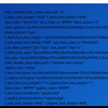
[tdb_mobile_horiz_menu menu_id="3"
f_elem_font_weight="400" f_elem_font_family="406"
text_color="#d1d1d1" text_color_h="#ffffff" elem_padd="0"
elem_space="eyJhbGwiOiIzMCIsInBob25lIjoiMjQiLCJwb3J0cmFpd
show_subcat="yes"
f_elem_font_line_height="eyJhbGwiOiIyNnB4IiwibGFuZHNjYXBlIj
f_sub_elem_font_family="406" sub_text_color_h="#0d42a2"
sub_elem_padd="2px 13px" sub_padd="6px 0"
f_elem_font_size="eyJsYW5kc2NhcGUiOiIxMiIsInBvcnRyYWl0Ijoi
tdc_css="eyJwaG9uZSI6eyJtYXJnaW4tYm90dG9tIjoiMTAiLCJka
[tdb_header_logo align_vert="content-vert-center"
tagline_pos="inline"
f_text_font_size="eyJhbGwiOiIzNCIsImxhbmRzY2FwZSI6IjMwIi
f_tagline_font_size="eyJhbGwiOiIzNCIsImxhbmRzY2FwZSI6IjM
f_text_font_line_height="1" f_tagline_font_line_height="1"
text_color="#ffffff" tagline_color="#ffffff"
f_text_font_transform="uppercase"
f_tagline_font_transform="uppercase"
f_text_font_family="406" f_tagline_font_family="406"