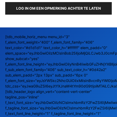
LOG IN OM EEN OPMERKING ACHTER TE LATEN
[tdb_mobile_horiz_menu menu_id="3"
f_elem_font_weight="400" f_elem_font_family="406"
text_color="#d1d1d1" text_color_h="#ffffff" elem_padd="0"
elem_space="eyJhbGwiOiIzMCIsInBob25lIjoiMjQiLCJwb3J0cmFpd
show_subcat="yes"
f_elem_font_line_height="eyJhbGwiOiIyNnB4IiwibGFuZHNjYXBlIj
f_sub_elem_font_family="406" sub_text_color_h="#0d42a2"
sub_elem_padd="2px 13px" sub_padd="6px 0"
f_elem_font_size="eyJsYW5kc2NhcGUiOiIxMiIsInBvcnRyYWl0Ijoi
tdc_css="eyJwaG9uZSI6eyJtYXJnaW4tYm90dG9tIjoiMTAiLCJka
[tdb_header_logo align_vert="content-vert-center"
tagline_pos="inline"
f_text_font_size="eyJhbGwiOiIzNCIsImxhbmRzY2FwZSI6IjMwIi
f_tagline_font_size="eyJhbGwiOiIzNCIsImxhbmRzY2FwZSI6IjM
f_text_font_line_height="1" f_tagline_font_line_height="1"