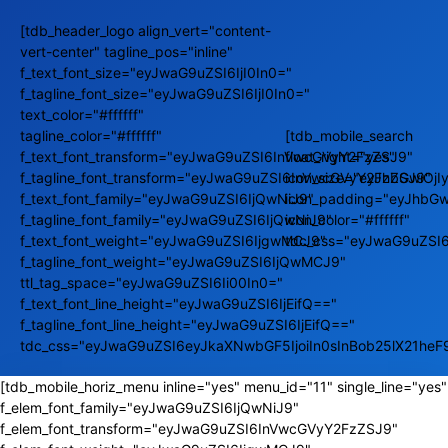
[tdb_header_logo align_vert="content-
vert-center" tagline_pos="inline"
f_text_font_size="eyJwaG9uZSI6IjI0In0="
f_tagline_font_size="eyJwaG9uZSI6IjI0In0="
text_color="#ffffff"
tagline_color="#ffffff"
[tdb_mobile_search
f_text_font_transform="eyJwaG9uZSI6InVwcGVyY2FzZSJ9"
float_right="yes"
f_tagline_font_transform="eyJwaG9uZSI6InVwcGVyY2FzZSJ9"
icon_size="eyJhbGwiOj
f_text_font_family="eyJwaG9uZSI6IjQwNiJ9"
icon_padding="eyJhbGw
f_tagline_font_family="eyJwaG9uZSI6IjQwNiJ9"
icon_color="#ffffff"
f_text_font_weight="eyJwaG9uZSI6IjgwMCJ9"
tdc_css="eyJwaG9uZSI
f_tagline_font_weight="eyJwaG9uZSI6IjQwMCJ9"
ttl_tag_space="eyJwaG9uZSI6Ii00In0="
f_text_font_line_height="eyJwaG9uZSI6IjEifQ=="
f_tagline_font_line_height="eyJwaG9uZSI6IjEifQ=="
tdc_css="eyJwaG9uZSI6eyJkaXNwbGF5IjoiIn0sInBob25lX21he
[tdb_mobile_horiz_menu inline="yes" menu_id="11" single_line="yes"
f_elem_font_family="eyJwaG9uZSI6IjQwNiJ9"
f_elem_font_transform="eyJwaG9uZSI6InVwcGVyY2FzZSJ9"