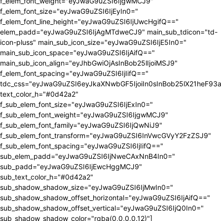
f_elem_font_weight="eyJwaG9uZSI6IjgwMCJ9"
f_elem_font_size="eyJwaG9uZSI6IjEyIn0="
f_elem_font_line_height="eyJwaG9uZSI6IjUwcHgifQ=="
elem_padd="eyJwaG9uZSI6IjAgMTdweCJ9" main_sub_tdicon="td-
icon-pluss" main_sub_icon_size="eyJwaG9uZSI6IjE5In0="
main_sub_icon_space="eyJwaG9uZSI6IjAifQ=="
main_sub_icon_align="eyJhbGwiOjAsInBob25lIjoiMSJ9"
f_elem_font_spacing="eyJwaG9uZSI6IjIifQ=="
tdc_css="eyJwaG9uZSI6eyJkaXNwbGF5IjoiIn0sInBob25lX21heF9
text_color_h="#0d42a2"
f_sub_elem_font_size="eyJwaG9uZSI6IjExIn0="
f_sub_elem_font_weight="eyJwaG9uZSI6IjgwMCJ9"
f_sub_elem_font_family="eyJwaG9uZSI6IjQwNiJ9"
f_sub_elem_font_transform="eyJwaG9uZSI6InVwcGVyY2FzZSJ9"
f_sub_elem_font_spacing="eyJwaG9uZSI6IjIifQ=="
sub_elem_padd="eyJwaG9uZSI6IjNweCAxNnB4In0="
sub_padd="eyJwaG9uZSI6IjEwcHggMCJ9"
sub_text_color_h="#0d42a2"
sub_shadow_shadow_size="eyJwaG9uZSI6IjMwIn0="
sub_shadow_shadow_offset_horizontal="eyJwaG9uZSI6IjAifQ=="
sub_shadow_shadow_offset_vertical="eyJwaG9uZSI6IjQ0In0="
sub_shadow_shadow_color="rgba(0,0,0,0.12)"]