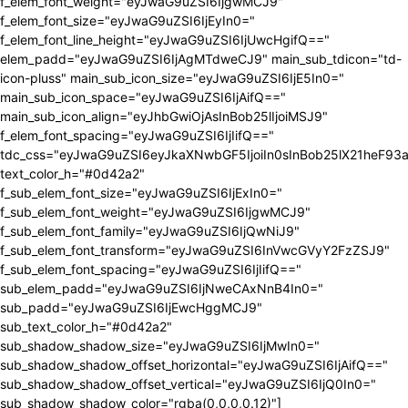
f_elem_font_weight="eyJwaG9uZSI6IjgwMCJ9"
f_elem_font_size="eyJwaG9uZSI6IjEyIn0="
f_elem_font_line_height="eyJwaG9uZSI6IjUwcHgifQ=="
elem_padd="eyJwaG9uZSI6IjAgMTdweCJ9" main_sub_tdicon="td-
icon-pluss" main_sub_icon_size="eyJwaG9uZSI6IjE5In0="
main_sub_icon_space="eyJwaG9uZSI6IjAifQ=="
main_sub_icon_align="eyJhbGwiOjAsInBob25lIjoiMSJ9"
f_elem_font_spacing="eyJwaG9uZSI6IjIifQ=="
tdc_css="eyJwaG9uZSI6eyJkaXNwbGF5IjoiIn0sInBob25lX21heF9
text_color_h="#0d42a2"
f_sub_elem_font_size="eyJwaG9uZSI6IjExIn0="
f_sub_elem_font_weight="eyJwaG9uZSI6IjgwMCJ9"
f_sub_elem_font_family="eyJwaG9uZSI6IjQwNiJ9"
f_sub_elem_font_transform="eyJwaG9uZSI6InVwcGVyY2FzZSJ9"
f_sub_elem_font_spacing="eyJwaG9uZSI6IjIifQ=="
sub_elem_padd="eyJwaG9uZSI6IjNweCAxNnB4In0="
sub_padd="eyJwaG9uZSI6IjEwcHggMCJ9"
sub_text_color_h="#0d42a2"
sub_shadow_shadow_size="eyJwaG9uZSI6IjMwIn0="
sub_shadow_shadow_offset_horizontal="eyJwaG9uZSI6IjAifQ=="
sub_shadow_shadow_offset_vertical="eyJwaG9uZSI6IjQ0In0="
sub_shadow_shadow_color="rgba(0,0,0,0.12)"]