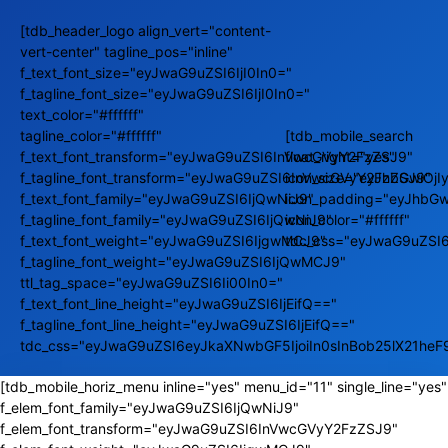
[tdb_header_logo align_vert="content-
vert-center" tagline_pos="inline"
f_text_font_size="eyJwaG9uZSI6IjI0In0="
f_tagline_font_size="eyJwaG9uZSI6IjI0In0="
text_color="#ffffff"
tagline_color="#ffffff"
[tdb_mobile_search
f_text_font_transform="eyJwaG9uZSI6InVwcGVyY2FzZSJ9"
float_right="yes"
f_tagline_font_transform="eyJwaG9uZSI6InVwcGVyY2FzZSJ9"
icon_size="eyJhbGwiOj
f_text_font_family="eyJwaG9uZSI6IjQwNiJ9"
icon_padding="eyJhbGw
f_tagline_font_family="eyJwaG9uZSI6IjQwNiJ9"
icon_color="#ffffff"
f_text_font_weight="eyJwaG9uZSI6IjgwMCJ9"
tdc_css="eyJwaG9uZSI
f_tagline_font_weight="eyJwaG9uZSI6IjQwMCJ9"
ttl_tag_space="eyJwaG9uZSI6Ii00In0="
f_text_font_line_height="eyJwaG9uZSI6IjEifQ=="
f_tagline_font_line_height="eyJwaG9uZSI6IjEifQ=="
tdc_css="eyJwaG9uZSI6eyJkaXNwbGF5IjoiIn0sInBob25lX21he
[tdb_mobile_horiz_menu inline="yes" menu_id="11" single_line="yes"
f_elem_font_family="eyJwaG9uZSI6IjQwNiJ9"
f_elem_font_transform="eyJwaG9uZSI6InVwcGVyY2FzZSJ9"