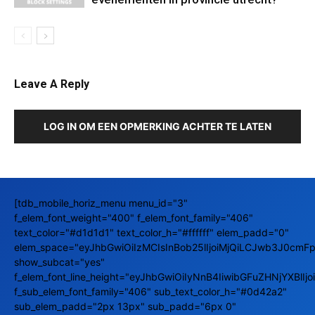
Leave A Reply
LOG IN OM EEN OPMERKING ACHTER TE LATEN
[tdb_mobile_horiz_menu menu_id="3"
f_elem_font_weight="400" f_elem_font_family="406"
text_color="#d1d1d1" text_color_h="#ffffff" elem_padd="0"
elem_space="eyJhbGwiOiIzMCIsInBob25lIjoiMjQiLCJwb3J0cmFpd
show_subcat="yes"
f_elem_font_line_height="eyJhbGwiOiIyNnB4IiwibGFuZHNjYXBlIj
f_sub_elem_font_family="406" sub_text_color_h="#0d42a2"
sub_elem_padd="2px 13px" sub_padd="6px 0"